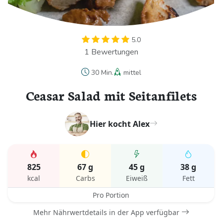
5.0
1 Bewertungen
30 Min.
mittel
Ceasar Salad mit Seitanfilets
Hier kocht Alex
825
67 g
45 g
38 g
kcal
Carbs
Eiweiß
Fett
Pro Portion
Mehr Nährwertdetails in der App verfügbar