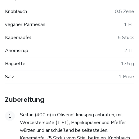
Knoblauch
0.5 Zehe
veganer Parmesan
1 EL
Kapernäpfel
5 Stück
Ahornsirup
2 TL
Baguette
175 g
Salz
1 Prise
Zubereitung
Seitan (400 g) in Olivenöl knusprig anbraten, mit
1
Worcestersoße (1 EL), Paprikapulver und Pfeffer
würzen und anschließend beiseitestellen.
Kapernäpfel (5 Stck.) vom Stiel befreien, Knoblauch