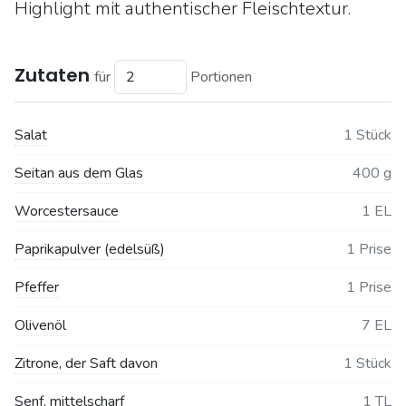
Highlight mit authentischer Fleischtextur.
Zutaten
für
Portionen
Salat
1 Stück
Seitan aus dem Glas
400 g
Worcestersauce
1 EL
Paprikapulver (edelsüß)
1 Prise
Pfeffer
1 Prise
Olivenöl
7 EL
Zitrone, der Saft davon
1 Stück
Senf, mittelscharf
1 TL