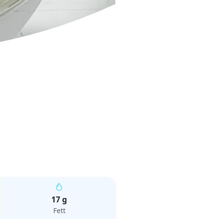
17 g
Fett