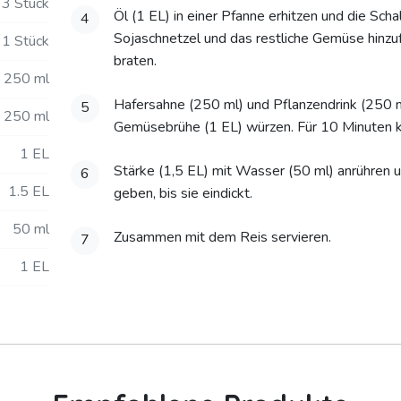
3 Stück
Öl (1 EL) in einer Pfanne erhitzen und die Scha
4
Sojaschnetzel und das restliche Gemüse hinz
1 Stück
braten.
250 ml
Hafersahne (250 ml) und Pflanzendrink (250 m
5
250 ml
Gemüsebrühe (1 EL) würzen. Für 10 Minuten k
1 EL
Stärke (1,5 EL) mit Wasser (50 ml) anrühren 
6
1.5 EL
geben, bis sie eindickt.
50 ml
Zusammen mit dem Reis servieren.
7
1 EL