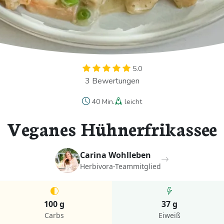
5.0
3 Bewertungen
40 Min.
leicht
Veganes Hühnerfrikassee
Carina Wohlleben
Herbivora-Teammitglied
100 g
37 g
Carbs
Eiweiß