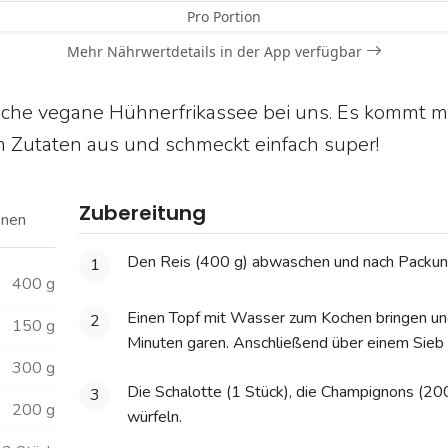
Pro Portion
Mehr Nährwertdetails in der App verfügbar
iche vegane Hühnerfrikassee bei uns. Es kommt mit
Zutaten aus und schmeckt einfach super!
Zubereitung
onen
Den Reis (400 g) abwaschen und nach Packun
1
400 g
Einen Topf mit Wasser zum Kochen bringen un
2
150 g
Minuten garen. Anschließend über einem Sieb
300 g
Die Schalotte (1 Stück), die Champignons (20
3
200 g
würfeln.